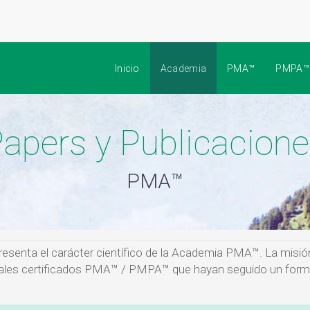
Inicio
Academia
PMA™
PMPA™
apers y Publicacion
PMA™
esenta el carácter científico de la Academia PMA™. La misión 
ionales certificados PMA™ / PMPA™ que hayan seguido un for