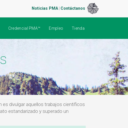
Noticias PMA
|
Contáctanos
Credencial PMA™
Empleo
Tienda
es
es divulgar aquellos trabajos científicos
mato estandarizado y superado un