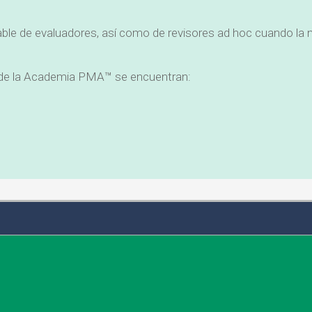
e de evaluadores, así como de revisores ad hoc cuando la nat
s de la Academia PMA™ se encuentran: