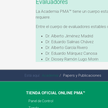
Evaluadores
La Academia PMA™ tiene un cuerpo establ
requiere.
Entre el cuerpo de evaluadores estable
Dr. Alberto Jiménez Madrid
Dr. Eduardo Salinas Chávez
Dr. Alberto García Rivero
Dr. Eduardo Márquez Canosa
Dr. Diosey Ramón Lugo Morin
Está aquí:
Academia
Papers y Publicaciones
TIENDA OFICIAL ONLINE PMA™
Panel de Control