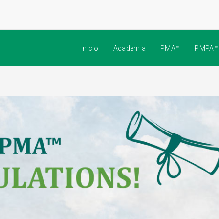
Inicio
Academia
PMA™
PMPA™