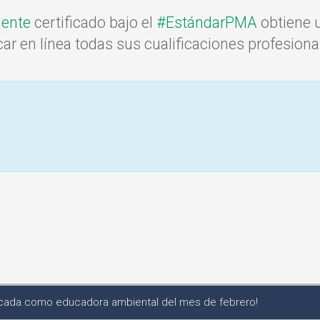
ente
certificado bajo el
#EstándarPMA
obtiene 
icar en línea todas sus cualificaciones profesiona
ificada como educadora ambiental del mes de febrero!