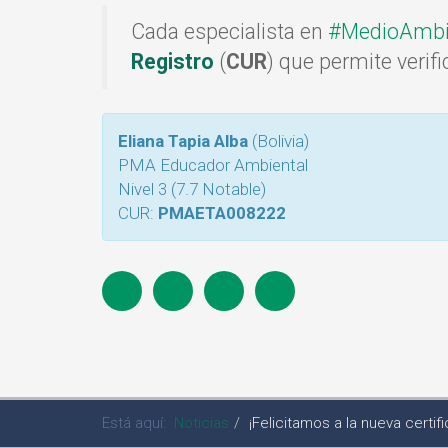
Cada especialista en
#MedioAmbi
Registro
(
CUR
) que permite verif
Eliana Tapia Alba
(Bolivia)
PMA Educador Ambiental
Nivel 3 (7.7 Notable)
CUR:
PMAETA008222
Está aquí:
Noticias
¡Felicitamos a la nueva cert